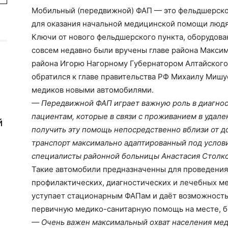
Мобильный (передвижной) ФАП — это фельдшерско
для оказания начальной медицинской помощи людя
Ключи от нового фельдшерского пункта, оборудован
совсем недавно были вручены главе района Максим
района Игорю Нагорному Губернатором Алтайского
обратился к главе правительства РФ Михаилу Мишу
медиков новыми автомобилями.
— Передвижной ФАП играет важную роль в диагнос
пациентам, которые в связи с проживанием в удале
й
получить эту помощь непосредственно вблизи от д
транспорт максимально адаптированный под условия
специалисты районной больницы Анастасия Столко
Такие автомобили предназначенны для проведения
профилактических, диагностических и лечебных м
уступает стационарным ФАПам и даёт возможность
первичную медико-санитарную помощь на месте, бе
— Очень важен максимальный охват населения ме