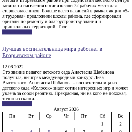
Летом в Егорьевском районе при содействии местного центра
занятости населения организовали 72 рабочих места для
старшеклассников. Больше всего вакансий в рамках акции «5-
я трудовая» предложили школы района, где сформировали
бригады по ремонту и благоустройству зданий и
пришкольных территорий. Трое...
Узнать больше
Лучшая воспитательница мира работает в
Егорьевском районе
12.08.2022
Это звание педагог детского сада Анастасия Шабанова
получила, выиграв международный конкурс Льва
Выготского. Анастасия Шабанова – воспитательница из
детского сада «Колосок» знает сотни интересных игр и может
увлечь за собой ребятню. Прекрасная, ни на кого не похожая,
точно из сказки...
Узнать больше
Август 2026
Пн
Вт
Ср
Чт
Пт
Сб
Вс
1
2
3
4
5
6
7
8
9