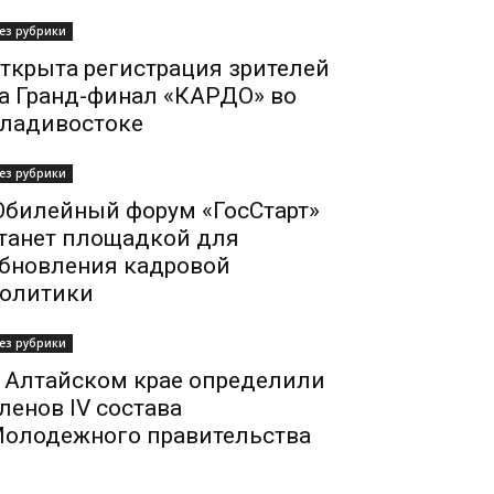
ез рубрики
ткрыта регистрация зрителей
а Гранд-финал «КАРДО» во
ладивостоке
ез рубрики
билейный форум «ГосСтарт»
танет площадкой для
бновления кадровой
олитики
ез рубрики
 Алтайском крае определили
ленов IV состава
олодежного правительства