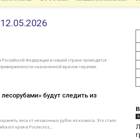
12.05.2026
я Российской Федерации в нашей стране проводится
 приверженности назначенной врачом терапии.
 лесорубами» будут следить из
В
Б
 охранять леса от незаконных рубок из космоса. Это стало
Л
кого края в Рослесхоз,...
г