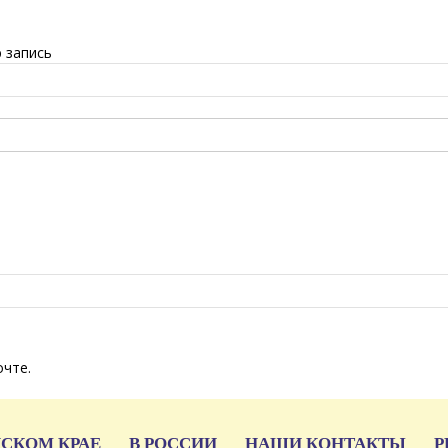
 запись
очте.
ЙСКОМ КРАЕ
В РОССИИ
НАШИ КОНТАКТЫ
Р