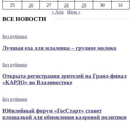
25
26
27
28
29
30
31
« Апр
Июн »
ВСЕ НОВОСТИ
Без рубрики
Лучшая еда для младенца – грудное молоко
Без рубрики
Открыта регистрация зрителей на Гранд-финал
«КАРДО» во Владивостоке
Без рубрики
Юбилейный форум «ГосСтарт» станет
площадкой для обновления кадровой политики