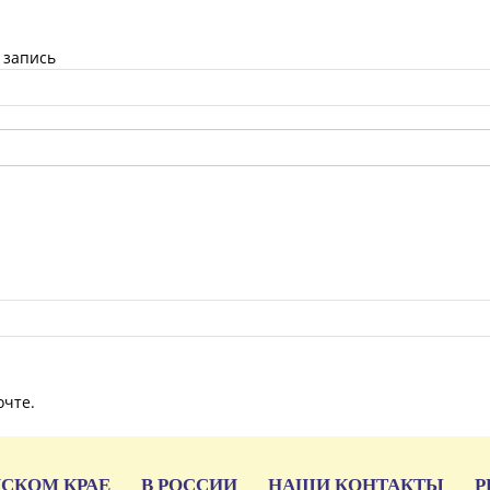
 запись
очте.
ЙСКОМ КРАЕ
В РОССИИ
НАШИ КОНТАКТЫ
Р