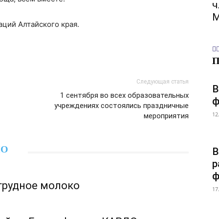
ч
М
ций Алтайского края.
Следующая статья
В
1 сентября во всех образовательных
ф
учреждениях состоялись праздничные
12
мероприятия
НО
В
р
ф
грудное молоко
17