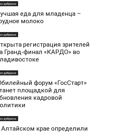
ез рубрики
учшая еда для младенца –
рудное молоко
ез рубрики
ткрыта регистрация зрителей
а Гранд-финал «КАРДО» во
ладивостоке
ез рубрики
билейный форум «ГосСтарт»
танет площадкой для
бновления кадровой
олитики
ез рубрики
 Алтайском крае определили