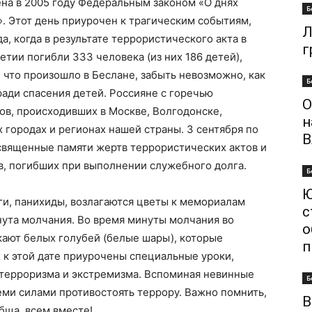
ена в 2005 году Федеральным законом «О днях
Б
». Этот день приурочен к трагическим событиям,
Л
а, когда в результате террористического акта в
г
тии погибли 333 человека (из них 186 детей),
 что произошло в Беслане, забыть невозможно, как
Б
 ради спасения детей. Россияне с горечью
О
ов, происходивших в Москве, Волгодонске,
н
х городах и регионах нашей страны. 3 сентября по
В
священные памяти жертв террористических актов и
в, погибших при выполнении служебного долга.
Б
Ю
ги, панихиды, возлагаются цветы к мемориалам
с
нута молчания. Во время минуты молчания во
о
кают белых голубей (белые шары), которые
п
 к этой дате приурочены специальные уроки,
терроризма и экстремизма. Вспоминая невинные
Б
ми силами противостоять террору. Важно помнить,
В
бща, всем вместе!