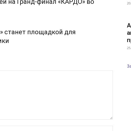
ей на Гранд-финал «КАРДО» во
20
А
» станет площадкой для
а
п
ики
25
З