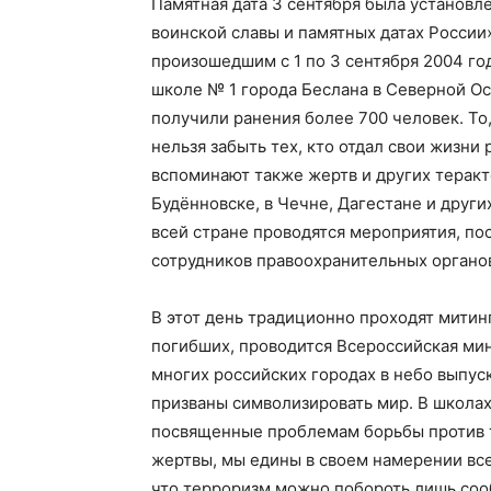
Памятная дата 3 сентября была установл
воинской славы и памятных датах России
произошедшим с 1 по 3 сентября 2004 год
школе № 1 города Беслана в Северной Осе
получили ранения более 700 человек. То,
нельзя забыть тех, кто отдал свои жизни
вспоминают также жертв и других теракт
Будённовске, в Чечне, Дагестане и други
всей стране проводятся мероприятия, по
сотрудников правоохранительных органо
В этот день традиционно проходят митин
погибших, проводится Всероссийская ми
многих российских городах в небо выпус
призваны символизировать мир. В школах
посвященные проблемам борьбы против 
жертвы, мы едины в своем намерении все
что терроризм можно побороть лишь соо