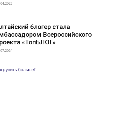
.04.2023
лтайский блогер стала
мбассадором Всероссийского
роекта «ТопБЛОГ»
.07.2024
агрузить больше