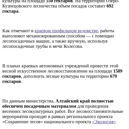
культуры на площади
550 гектаров
. На территории Озеро-
Кузнецовского лесничества объем посадок составит
692
гектара
.
Как отмечают в
краевом профильном ведомстве
, работы
выполняют механизированным способом — с помощью
лесопосадочных машин, а также вручную, используя
лесопосадочные трубы и мечи Колесова.
В планах краевых автономных учреждений провести этой
весной искусственное лесовосстановление на площади
1589
гектаров
, дополнить лесные культуры на территории
679
гектаров
.
По данным министерства,
Алтайский край полностью
обеспечен посадочным материалом
для проведения
весенних лесокультурных работ. Все лесовосстановительные
мероприятия проходят в рамках регионального проекта
«Сохранение лесов» национального проекта
«Экология»
.