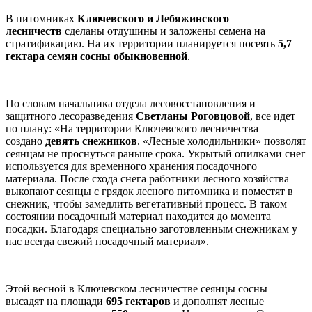
В питомниках
Ключевского и Лебяжинского
лесничеств
сделаны отдушины и заложены семена на
стратификацию. На их территории планируется посеять
5,7
гектара семян сосны обыкновенной
.
По словам начальника отдела лесовосстановления и
защитного лесоразведения
Светланы Роговцовой
, все идет
по плану: «На территории Ключевского лесничества
создано
девять снежников
. «Лесные холодильники» позволят
сеянцам не проснуться раньше срока. Укрытый опилками снег
используется для временного хранения посадочного
материала. После схода снега работники лесного хозяйства
выкопают сеянцы с грядок лесного питомника и поместят в
снежник, чтобы замедлить вегетативный процесс. В таком
состоянии посадочный материал находится до момента
посадки. Благодаря специально заготовленным снежникам у
нас всегда свежий посадочный материал».
Этой весной в Ключевском лесничестве сеянцы сосны
высадят на площади
695 гектаров
и дополнят лесные