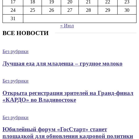
17
18
19
20
21
22
23
24
25
26
27
28
29
30
31
« Июл
ВСЕ НОВОСТИ
Без рубрики
Лучшая еда для младенца – грудное молоко
Без рубрики
Открыта регистрация зрителей на Гранд-финал
«КАРДО» во Владивостоке
Без рубрики
Юбилейный форум «ГосСтарт» станет
площадкой для обновления кадровой политики