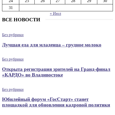
24
25
26
27
28
29
30
31
« Июл
ВСЕ НОВОСТИ
Без рубрики
Лучшая еда для младенца – грудное молоко
Без рубрики
Открыта регистрация зрителей на Гранд-финал
«КАРДО» во Владивостоке
Без рубрики
Юбилейный форум «ГосСтарт» станет
площадкой для обновления кадровой политики