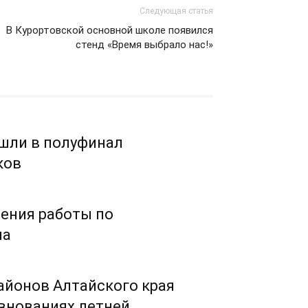
Следующая статья
В Курортовской основной школе появился
стенд «Время выбрало нас!»
шли в полуфинал
ков
ления работы по
ма
айонов Алтайского края
евнованиях летней