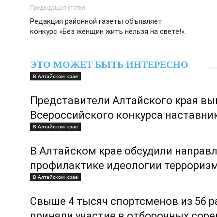
Предыдущая статья
Редакция районной газеты объявляет
конкурс «Без женщин жить нельзя на свете!».
ЭТО МОЖЕТ БЫТЬ ИНТЕРЕСНО
В Алтайском крае
Представители Алтайского края вы
Всероссийского конкурса наставни
В Алтайском крае
В Алтайском крае обсудили направ
профилактике идеологии террориз
В Алтайском крае
Свыше 4 тысяч спортсменов из 56 р
приняли участие в отборочных сор