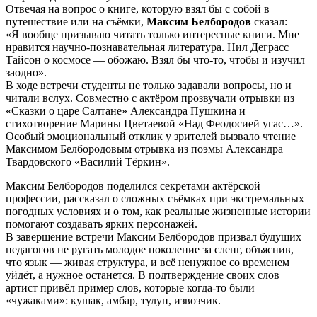
Отвечая на вопрос о книге, которую взял бы с собой в
путешествие или на съёмки,
Максим Белбородов
сказал:
«Я вообще призываю читать только интересные книги. Мне
нравится научно-познавательная литература. Нил Деграсс
Тайсон о космосе — обожаю. Взял бы что-то, чтобы и изучил
заодно».
В ходе встречи студенты не только задавали вопросы, но и
читали вслух. Совместно с актёром прозвучали отрывки из
«Сказки о царе Салтане» Александра Пушкина и
стихотворение Марины Цветаевой «Над Феодосией угас…».
Особый эмоциональный отклик у зрителей вызвало чтение
Максимом Белбородовым отрывка из поэмы Александра
Твардовского «Василий Тёркин».
Максим Белбородов поделился секретами актёрской
профессии, рассказал о сложных съёмках при экстремальных
погодных условиях и о том, как реальные жизненные истории
помогают создавать ярких персонажей.
В завершение встречи Максим Белбородов призвал будущих
педагогов не ругать молодое поколение за сленг, объяснив,
что язык — живая структура, и всё ненужное со временем
уйдёт, а нужное останется. В подтверждение своих слов
артист привёл пример слов, которые когда-то были
«чужаками»: кушак, амбар, тулуп, извозчик.