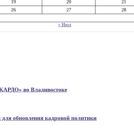
19
20
21
26
27
28
« Июл
«КАРДО» во Владивостоке
 для обновления кадровой политики