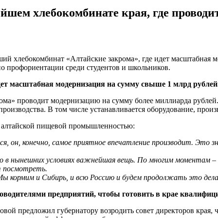
йшем хлебокомбинате края, где проводи
ший хлебокомбинат «Алтайские закрома», где идет масштабная 
по профориентации среди студентов и школьников.
дет масштабная модернизация на сумму свыше 1 млрд рублей
ома» проводит модернизацию на сумму более миллиарда рублей.
производства. В том числе устанавливается оборудование, произ
ся алтайской пищевой промышленностью:
, он, конечно, самое приятное впечатление производит. Это зна
то в нынешних условиях важнейшая вещь. По многим моментам – 
ут посмотреть.
 кормим и Сибирь, и всю Россию и будем продолжать это дел
уководителями предприятий, чтобы готовить в крае квалифи
вой предложил губернатору возродить совет директоров края, ч