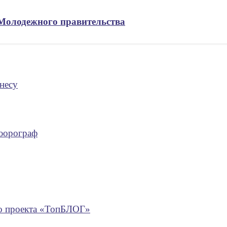
 Молодежного правительства
несу
люорограф
го проекта «ТопБЛОГ»