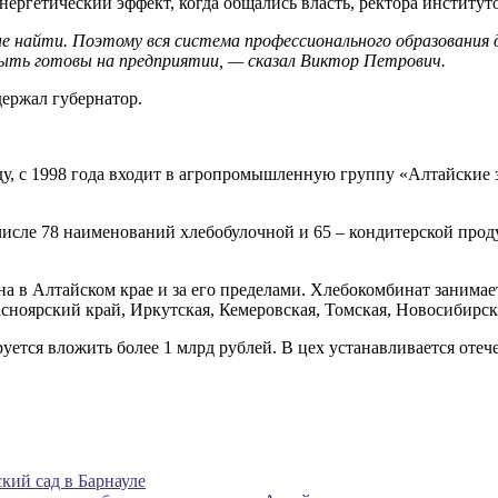
нергетический эффект, когда общались власть, ректора институт
е найти. Поэтому вся система профессионального образования
ыть готовы на предприятии, — сказал Виктор Петрович.
ержал губернатор.
ду, с 1998 года входит в агропромышленную группу «Алтайски
исле 78 наименований хлебобулочной и 65 – кондитерской прод
в Алтайском крае и за его пределами. Хлебокомбинат занимает
асноярский край, Иркутская, Кемеровская, Томская, Новосибирск
ется вложить более 1 млрд рублей. В цех устанавливается отеч
кий сад в Барнауле