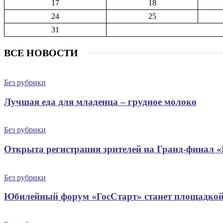
17
18
24
25
31
ВСЕ НОВОСТИ
Без рубрики
Лучшая еда для младенца – грудное молоко
Без рубрики
Открыта регистрация зрителей на Гранд-финал 
Без рубрики
Юбилейный форум «ГосСтарт» станет площадкой