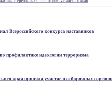
иативы «серебряных» волонтеров Алтайского края
нал Всероссийского конкурса наставников
 по профилактике идеологии терроризма
ского края приняли участие в отборочных соревн