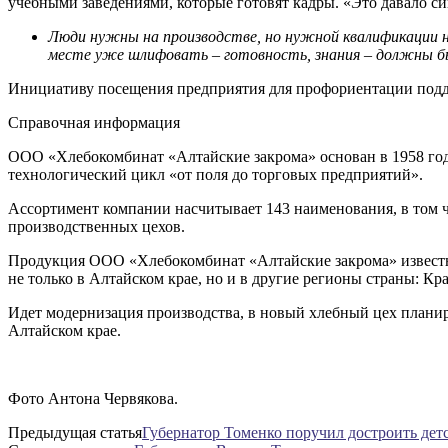
учебными заведениями, которые готовят кадры. «Это давало си
Люди нужны на производстве, но нужной квалификации н
месте уже шлифовать – готовность, знания – должны б
Инициативу посещения предприятия для профориентации подд
Справочная информация
ООО «Хлебокомбинат «Алтайские закрома» основан в 1958 го
технологический цикл «от поля до торговых предприятий».
Ассортимент компании насчитывает 143 наименования, в том ч
производственных цехов.
Продукция ООО «Хлебокомбинат «Алтайские закрома» известна 
не только в Алтайском крае, но и в другие регионы страны: Кр
Идет модернизация производства, в новый хлебный цех планиру
Алтайском крае.
Фото Антона Червякова.
Предыдущая статья
Губернатор Томенко поручил достроить детс