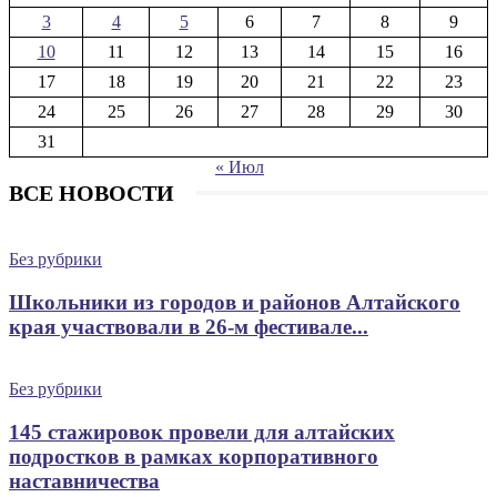
3
4
5
6
7
8
9
10
11
12
13
14
15
16
17
18
19
20
21
22
23
24
25
26
27
28
29
30
31
« Июл
ВСЕ НОВОСТИ
Без рубрики
Школьники из городов и районов Алтайского
края участвовали в 26-м фестивале...
Без рубрики
145 стажировок провели для алтайских
подростков в рамках корпоративного
наставничества