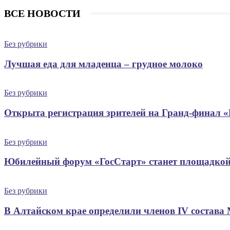
ВСЕ НОВОСТИ
Без рубрики
Лучшая еда для младенца – грудное молоко
Без рубрики
Открыта регистрация зрителей на Гранд-финал 
Без рубрики
Юбилейный форум «ГосСтарт» станет площадкой
Без рубрики
В Алтайском крае определили членов IV состава