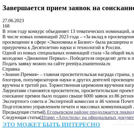
Завершается прием заявок на соискани
27.06.2023
168
В этом году конкурс объединяет 13 тематических номинаций, и
В числе новых номинаций 2023 года – «За вклад в просвещени
просвещение в сфере «Экономика и Бизнес» была расширена и т
приурочена к Десятилетию науки и технологий в России.
Одной из новых специальных номинаций стала «За общий вкла
молодежи «Движение Первых». Победителя определят дети и п
Подать заявку можно на сайте premiya.znanierussia.ru
Справка
«Знание.Премия» – главная просветительская награда страны, 
блогеров, популяризаторов науки и других деятелей просвещени
вручены в третий раз. Торжественная церемония вручения нагр
Лауреатами становятся просветители, просветительские проек
соискание премии было подано свыше 6000 заявок из 86 регио
Экспертного совета и Экспертной комиссии и 46 членов Поче
Подготовлено управлением печати и массовых коммуникаций 
Предыдущая статья
В Егорьевском районе продолжается ликвид
Следующая статья
Штамп «Апостиль» на официальных документ
ЭТО МОЖЕТ БЫТЬ ИНТЕРЕСНО