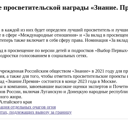
е просветительской награды «Знание. П
 в каждой из них будет определен лучший просветитель и лучши
е в сфере «Международные отношения» и «За вклад в просвещен
еперь также включает в себя сферу права. Номинация «За вклад
д в просвещение по версии детей и подростков «Выбор Первых
одростки голосованием в социальных сетях.
учрежденная Российским обществом «Знание» в 2021 году для пр
я, а также для того, чтобы отметить просветительские проекты 
ад «Знание.Премия» состоится в конце 2023 года в Москве.
ты и компании, завоевавшие высокие оценки экспертов и Почетн
нов России, включая Луганскую и Донецкую народные республик
тного жюри.
Алтайского края
ация отдельных очагов огня
ах, подлежащих вывозу за границу