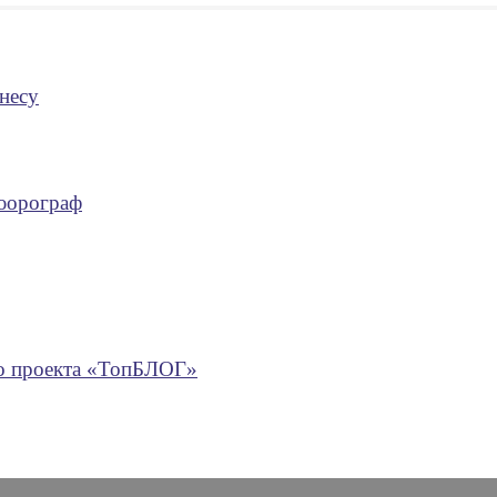
несу
люорограф
го проекта «ТопБЛОГ»