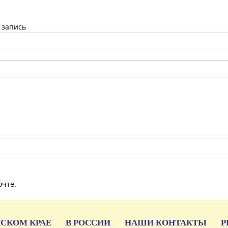
 запись
очте.
ЙСКОМ КРАЕ
В РОССИИ
НАШИ КОНТАКТЫ
Р