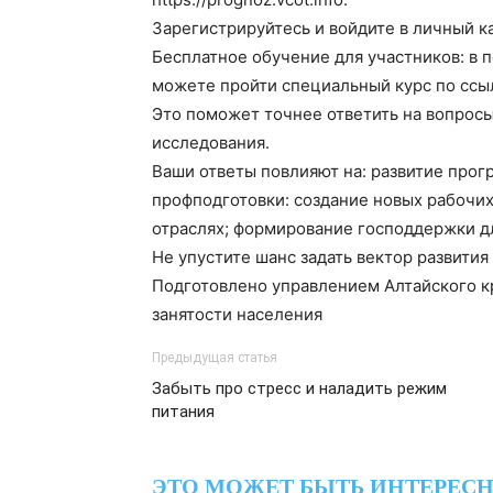
Зарегистрируйтесь и войдите в личный ка
Бесплатное
обучение
для
участников:
в
п
можете пройти специальный курс по ссы
Это поможет точнее ответить на вопросы
исследования.
Ваши ответы повлияют на: развитие прог
профподготовки: создание новых рабочих
отраслях; формирование господдержки дл
Не упустите шанс задать вектор развития
Подготовлено
управлением
Алтайского
к
занятости населения
Предыдущая статья
Забыть про стресс и наладить режим
питания
ЭТО МОЖЕТ БЫТЬ ИНТЕРЕС