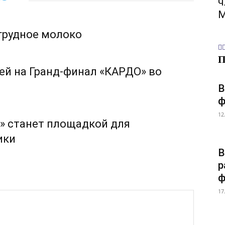
ч
М
грудное молоко
ей на Гранд-финал «КАРДО» во
В
ф
12
» станет площадкой для
ики
В
р
ф
17