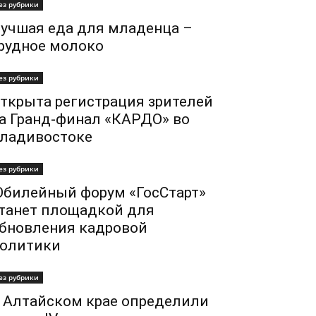
ез рубрики
учшая еда для младенца –
рудное молоко
ез рубрики
ткрыта регистрация зрителей
а Гранд-финал «КАРДО» во
ладивостоке
ез рубрики
билейный форум «ГосСтарт»
танет площадкой для
бновления кадровой
олитики
ез рубрики
 Алтайском крае определили