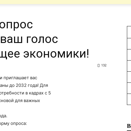
 опрос
 ваш голос
щее экономики!
132
и
приглашает
вас
аны до 2032 года! Для
требности в кадрах с 5
сновой
для
важных
ода.
орму
опроса:
В