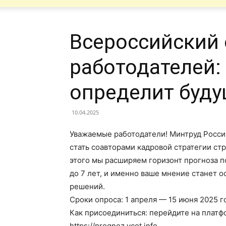
Всероссийский
работодателей:
определит буду
10.04.2025
Уважаемые
работодатели!
Минтруд
Росси
стать соавторами кадровой стратегии стр
этого мы расширяем горизонт прогноза по
до
7
лет,
и
именно
ваше
мнение
станет
о
решений.
Сроки опроса: 1 апреля — 15 июня 2025 г
Как
присоединиться:
перейдите
на
платф
https://prognoz.vcot.info
.