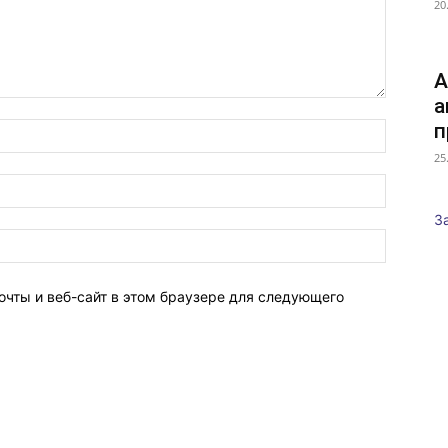
20
А
а
п
25
З
очты и веб-сайт в этом браузере для следующего