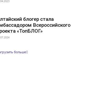
.04.2023
лтайский блогер стала
мбассадором Всероссийского
роекта «ТопБЛОГ»
.07.2024
агрузить больше