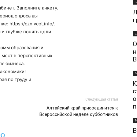
Б
бинет. Заполните анкету.
Л
ериод
опроса
вы
г
лке:
https://czn.vcot.info/
.
 и глубже понять цели
Б
О
рамм образования и
н
 мест в перспективных
В
я бизнеса.
 экономики!
Б
рая
по
труду
и
Ю
с
о
Следующая статья
п
Алтайский край присоединится к
Всероссийской неделе субботников
Б
В
НО