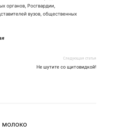
ых органов, Росгвардии,
дставителей вузов, общественных
ая
Следующая статья
Не шутите со щитовидкой!
е молоко