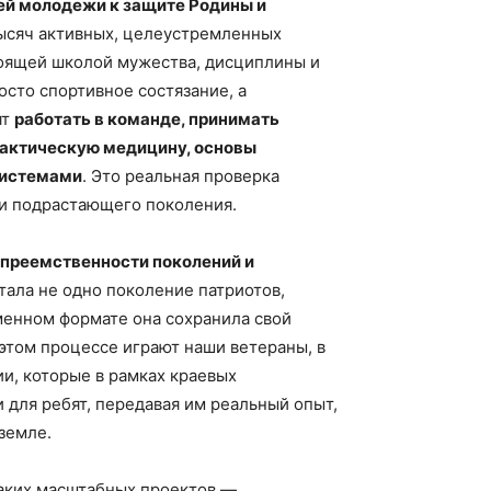
ей молодежи к защите Родины и
тысяч активных, целеустремленных
стоящей школой мужества, дисциплины и
осто спортивное состязание, а
ят
работать в команде, принимать
тактическую медицину, основы
системами
. Это реальная проверка
ии подрастающего поколения.
преемственности поколений и
тала не одно поколение патриотов,
менном формате она сохранила свой
этом процессе играют наши ветераны, в
и, которые в рамках краевых
 для ребят, передавая им реальный опыт,
земле.
аких масштабных проектов —