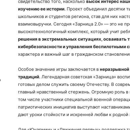
свидетельство того, насколько
высок интерес наш
изучению ее истории
. Проект объединил десятки 
школьников и студентов региона, став для них на
взаимовыручки. Сегодня «Зарница 2.0» — это не пр
высокотехнологичный комплекс, который учит реб
решения в экстремальных ситуациях, осваивать 
кибербезопасности
и управления беспилотными 
характера и важный шаг в гражданском становлен
Особое значение игры заключается в
неразрывной 
традиций
. Легендарная советская «Зарница» воспи
о
готовых делом служить своему Отечеству. В совре
главный нравственный стержень. Огромную роль в 
том числе участники специальной военной операци
патриотических инициатив выступают наставниками
дают уроки стойкости и искренней любви к родной 
Для «Юнармии» и «Движения первых» поддержка т