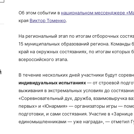
Об этом событии в
национальном
мессенджере
«Ма
края
Виктор
Томенко
.
На региональный этап по итогам отборочных сост
15 муниципальных образований региона. Команды б
край на окружных состязаниях, по итогам которых
всероссийского этапа.
й
В течение нескольких дней участники будут сорев
индивидуальных испытаниях
— от строевой подго
выживания в экстремальных условиях до состязани
«Соревновательный дух, дружба, взаимовыручка ва
первых» и «Юнармия» — организаторы игры — помо
подготовки, и сами состязания. Участие в «Зарнице 
единомышленниками — уже награда», — отметил Г