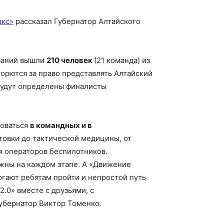
кс»
рассказал Губернатор Алтайского
язаний вышли
210 человек
(21 команда) из
орются за право представлять Алтайский
 будут определены финалисты
новаться
в командных и в
товки до тактической медицины, от
я операторов беспилотников.
жны на каждом этапе. А «Движение
гают ребятам пройти и непростой путь
2.0» вместе с друзьями, с
убернатор Виктор Томенко.