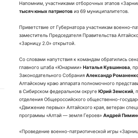
Напомним, участниками отборочных этапов «Зарниц
тысяч юных патриотов
из 69 муниципалитетов.
Приветствие от Губернатора участникам военно-па
заместитель Председателя Правительства Алтайск
«Зарницу 2.0» открытой.
Со словами напутствия к командам обратились сен
главного штаба «Юнармии»
Наталья Кувшинова
, п
Законодательного Собрания
Александр Романенк
Алтайскому краю аппарата полномочного представ
в Сибирском федеральном округе
Юрий Земский
, 
отделения Общероссийского общественно-государ
«Движение первых» Алтайского края, ветеран спец
программы «Алтай — земля Героев»
Андрей
Пимин
«Проведение военно-патриотической игры «Зарница