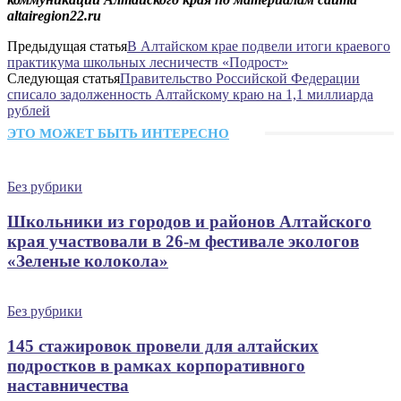
altairegion22.ru
Предыдущая статья
В Алтайском крае подвели итоги краевого
практикума школьных лесничеств «Подрост»
Следующая статья
Правительство Российской Федерации
списало задолженность Алтайскому краю на 1,1 миллиарда
рублей
ЭТО МОЖЕТ БЫТЬ ИНТЕРЕСНО
Без рубрики
Школьники из городов и районов Алтайского
края участвовали в 26-м фестивале экологов
«Зеленые колокола»
Без рубрики
145 стажировок провели для алтайских
подростков в рамках корпоративного
наставничества