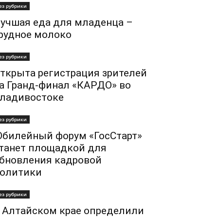
ез рубрики
учшая еда для младенца –
рудное молоко
ез рубрики
ткрыта регистрация зрителей
а Гранд-финал «КАРДО» во
ладивостоке
ез рубрики
билейный форум «ГосСтарт»
танет площадкой для
бновления кадровой
олитики
ез рубрики
 Алтайском крае определили