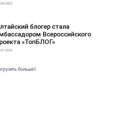
.04.2023
лтайский блогер стала
мбассадором Всероссийского
роекта «ТопБЛОГ»
.07.2024
агрузить больше