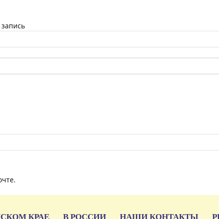
 запись
очте.
ЙСКОМ КРАЕ
В РОССИИ
НАШИ КОНТАКТЫ
Р