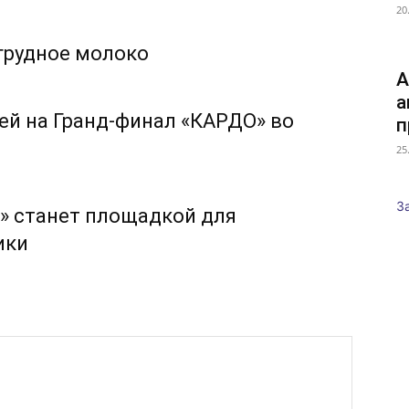
20
грудное молоко
А
а
ей на Гранд-финал «КАРДО» во
п
25
З
» станет площадкой для
ики