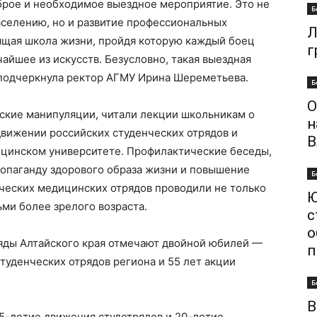
рое и необходимое выездное мероприятие. Это не
Б
селению, но и развитие профессиональных
Л
ящая школа жизни, пройдя которую каждый боец
г
айшее из искусств. Безусловно, такая выездная
 подчеркнула ректор АГМУ Ирина Шереметьева.
Б
О
кие манипуляции, читали лекции школьникам о
н
движении российских студенческих отрядов и
В
ицинском университете. Профилактические беседы,
ропаганду здорового образа жизни и повышение
Б
ческих медицинских отрядов проводили не только
Ю
ми более зрелого возраста.
с
о
ряды Алтайского края отмечают двойной юбилей —
п
туденческих отрядов региона и 55 лет акции
Б
В
5-летие движения студотрядов и 20-летие