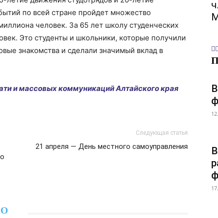
ч
обытий по всей стране пройдет множество
М
иллиона человек. За 65 лет школу студенческих
век. Это студенты и школьники, которые получили
овые знакомства и сделали значимый вклад в
В
чати и массовых коммуникаций Алтайского края
ф
12
Следующая статья
21 апреля — День местного самоуправления
В
во
р
ф
17
НО