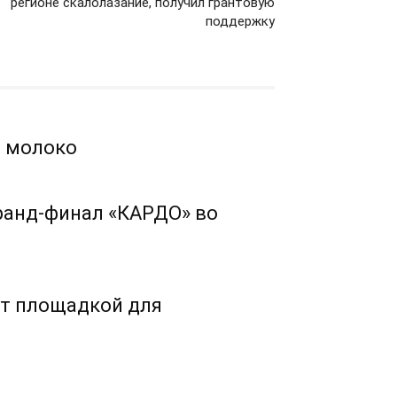
регионе скалолазание, получил грантовую
поддержку
е молоко
Гранд-финал «КАРДО» во
ет площадкой для