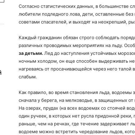
Согласно статистических данных, в большинстве с
любители подледного лова, дети, оставленные без 
советами спасателей, и выходят на неокрепший, р
Каждый гражданин обязан строго соблюдать порядо
различных проводимых мероприятиях на льду. Осо
за детьми.
Лед до наступления устойчивых морозо
ночным холодом, он еще способен выдерживать не
нагреваясь от просачивающейся через него талой 
й
слабым.
Как правило, во время становления льда, водоемы 
сначала у берега, на мелководье, в защищенных от 
На озерах, прудах (на всех водоемах со стоячей вод
один ручеек, в которых нет русла придонной реки,
раньше, чем на речках, где течение задерживает л
водоеме можно встретить чередование льдов, кот