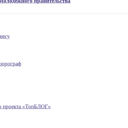
 Молодежного правительства
несу
люорограф
го проекта «ТопБЛОГ»