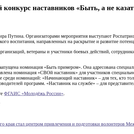
 конкурс наставников «Быть, а не казат
мира Путина. Организаторами мероприятия выступают Роспатр
ого воспитания, направленных на раскрытие и развитие потен
организаций, ветераны и участники боевых действий, сотрудник
запущена номинация «Быть примером». Она адресована специали
авлена номинация «СВОй наставник» для участников специально
же среди номинаций: «Начинающий наставник» – для тех, кто то
оводителей программ. «Наставник на службе» – для представите
те
ФГАИС «Молодёжь России»
.
и
го края стал центром привлечения и подготовки волонтеров М