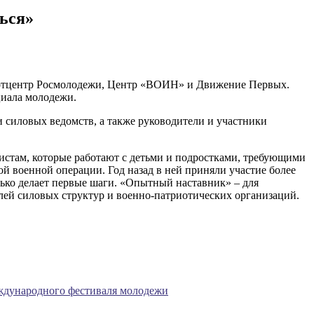
ься»
иотцентр Росмолодежи, Центр «ВОИН» и Движение Первых.
циала молодежи.
и силовых ведомств, а также руководители и участники
стам, которые работают с детьми и подростками, требующими
й военной операции. Год назад в ней приняли участие более
лько делает первые шаги. «Опытный наставник» – для
лей силовых структур и военно-патриотических организаций.
еждународного фестиваля молодежи