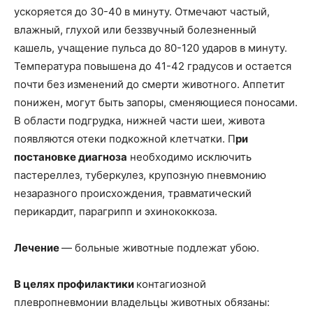
ускоряется до 30-40 в минуту. Отмечают частый,
влажный, глухой или беззвучный болезненный
кашель, учащение пульса до 80-120 ударов в минуту.
Температура повышена до 41-42 градусов и остается
почти без изменений до смерти животного. Аппетит
понижен, могут быть запоры, сменяющиеся поносами.
В области подгрудка, нижней части шеи, живота
появляются отеки подкожной клетчатки. П
ри
постановк
е
диагноза
необходимо исключить
пастереллез, туберкулез, крупозную пневмонию
незаразного происхождения, травматический
перикардит, парагрипп и эхинококкоза.
Лечение
— больные животные подлежат убою.
В целях профилактики
контагиозной
плевропневмонии владельцы животных обязаны: