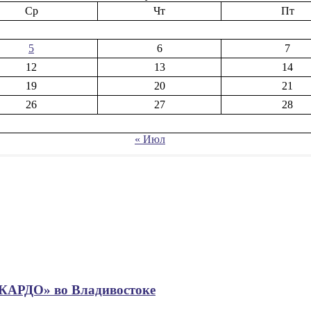
Ср
Чт
Пт
5
6
7
12
13
14
19
20
21
26
27
28
« Июл
«КАРДО» во Владивостоке