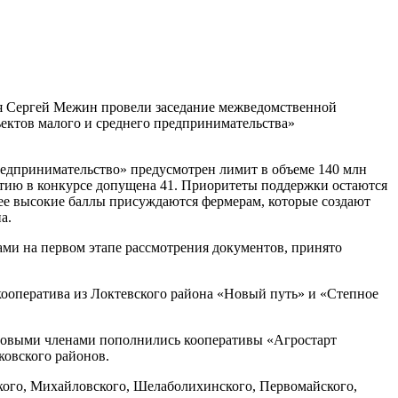
ая Сергей Межин провели заседание межведомственной
ектов малого и среднего предпринимательства»
редпринимательство» предусмотрен лимит в объеме 140 млн
астию в конкурсе допущена 41. Приоритеты поддержки остаются
ее высокие баллы присуждаются фермерам, которые создают
а.
ами на первом этапе рассмотрения документов, принято
кооператива из Локтевского района «Новый путь» и «Степное
 Новыми членами пополнились кооперативы «Агростарт
овского районов.
кого, Михайловского, Шелаболихинского, Первомайского,