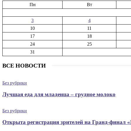
Пн
Вт
3
4
10
11
17
18
24
25
31
ВСЕ НОВОСТИ
Без рубрики
Лучшая еда для младенца – грудное молоко
Без рубрики
Открыта регистрация зрителей на Гранд-финал 