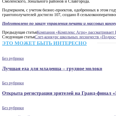
Смоленского, Зонального районов и Славгорода.
Подчеркнем, с учетом бизнес-проектов, одобренных в этом год
грантополучателей достигло 107, создано 8 сельхозкооперативо
Подготовлено по заказу управления печати и массовых ком
Предыдущая статья
Компания «Комплекс Агро» рассматривает 
Следующая статья
Слет-конкурс школьных лесничеств «Подрост
ЭТО МОЖЕТ БЫТЬ ИНТЕРЕСНО
Без рубрики
Лучшая еда для младенца – грудное молоко
Без рубрики
Открыта регистрация зрителей на Гранд-финал 
Без рубрики