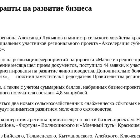
ранты на развитие бизнеса
 региона Александр Лукьянов и министр сельского хозяйства кр
циальных участников регионального проекта «Акселерация субъ
о».
раю на реализацию мероприятий нацпроекта «Малое и среднее п
чение месяца шел прием документов, поступило 44 заявки, к уч
риентированы на развитие животноводства. Дополнительно бол
ых», — пояснил заместитель Председателя Правительства регион
, а также с учетом суммарных баллов, набранных бизнес-проект
ного получателя составит 4,8 млнрублей.
ваться два новых сельскохозяйственных снабженческо-сбытовых 
удут заниматься развитием молочного скотоводства.
 кооперативы региона принято еще по шести бизнес-проектам.
айона, «Фортуна» Волчихинского и «Млечный путь» Краснощек
з Бийского, Тальменского, Кытмановского, Алейского, Ключевс