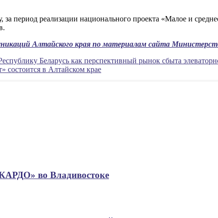
у, за период реализации национального проекта «Малое и средн
в.
муникаций Алтайского края по материалам сайта Министерств
Республику Беларусь как перспективный рынок сбыта элеваторн
» состоится в Алтайском крае
«КАРДО» во Владивостоке