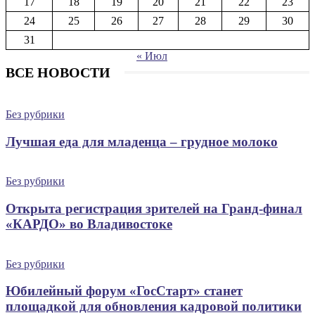
17
18
19
20
21
22
23
24
25
26
27
28
29
30
31
« Июл
ВСЕ НОВОСТИ
Без рубрики
Лучшая еда для младенца – грудное молоко
Без рубрики
Открыта регистрация зрителей на Гранд-финал
«КАРДО» во Владивостоке
Без рубрики
Юбилейный форум «ГосСтарт» станет
площадкой для обновления кадровой политики