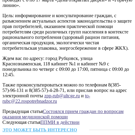
линию».
Цель: информирование и консультирование граждан, с
разъяснением актуальных аспектов законодательства о защите
прав потребителей, оказанием практической помощи
потребителям среди различных групп населения в контексте
рационального потребления (здоровый рацион питания,
органическая продукция, экологически чистая
потребительская упаковка, энергосбережение в сфере ЖКХ).
Ждем вас по адресу: город Рубцовск, улица
Краснознаменская, 118 кабинет №1 и кабинет №9 с
понедельника по четверг с 09:00 до 17:00, пятница с 09:00 до
12:45.
Также проконсультироваться можно по телефонам 8(385-
57)-96-131 и 8(385-57)-4-28-71, или прислав вопрос на адрес
электронной почты
zpp-rub@altcge.ru
и
to-
rubc@22.rospotrebnadzor.ru
Предыдущая статья
Состоялся прием граждан по вопросам
оказания медицинской помощи
Следующая статья
ППМИ в действии
ЭТО МОЖЕТ БЫТЬ ИНТЕРЕСНО