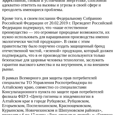
эффективной, гибкой и устойчивой энергетике, способной
адекватно ответить на вызовы и угрозы в своей сфере и
преодолеть имеющиеся проблемы.
Кроме того, в своем послании Федеральному Собранию
Российской Федерации от 20.02.2019 г. Президент Российской
Федерации подчеркнул, что «наше естественное
преимущество — это огромные природные возможности, их
нужно использовать для наращивания производства именно
экологически чистой продукции». В связи с этим
правительству было поручено создать защищенный бренд
отечественной чистой, «зеленой» продукции, который должен
подтверждать, что в ее производстве используются только
безопасные для здоровья человека технологии, заслужить
гарантии высокого качества и на внутреннем, и на внешнем
рынке.
В рамках Всемирного дня защиты прав потребителей
специалисты ТО Управления Роспотребнадзора по
Алтайскому краю, совместно со специалистами
Консультационного пункта по защите прав потребителей
филиала ФБУЗ «Центр гигиены и эпидемиологии в
Алтайском крае в городе Рубцовске, Рубцовском,
Егорьевском, Поспелихинском, Краснощековском,
Курьинском, Новичихинском и Шипуновском районах»,
проводят с 6 по 17 марта «День открытых дверей» и «Горячую