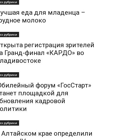
ез рубрики
учшая еда для младенца –
рудное молоко
ез рубрики
ткрыта регистрация зрителей
а Гранд-финал «КАРДО» во
ладивостоке
ез рубрики
билейный форум «ГосСтарт»
танет площадкой для
бновления кадровой
олитики
ез рубрики
 Алтайском крае определили