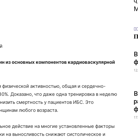
ч
М
й
В
ф
дин из основных компонентов кардиоваскулярной
12
я физической активностью, общая и сердечно-
В
30%. Доказано, что даже одна тренировка в неделю
р
низить смертность у пациентов ИБС. Это
ф
нщинам любого возраста.
17
ьное действие на многие установленные факторы
зки на выносливость снижают систолическое и