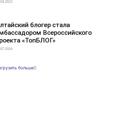
.04.2023
лтайский блогер стала
мбассадором Всероссийского
роекта «ТопБЛОГ»
.07.2024
агрузить больше