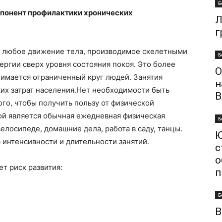
Б
мпонент профилактики хронических
Л
г
к любое движение тела, производимое скелетными
Б
ергии сверх уровня состояния покоя. Это более
О
нимается ограниченный круг людей. Занятия
н
их затрат населения.Нет необходимости быть
В
го, чтобы получить пользу от физической
ой является обычная ежедневная физическая
Б
велосипеде, домашние дела, работа в саду, танцы.
Ю
интенсивности и длительности занятий.
с
о
т риск развития:
п
Б
В