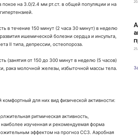
20
покое на 3.0/2.4 мм рт.ст. в общей популяции и на
й гипертензией.
А
ь в течение 150 минут (2 часа 30 минут) в неделю
а
развития ишемической болезни сердца и инсульта,
п
та II типа, депрессии, остеопороза.
25
ь (занятия от 150 до 300 минут в неделю (5 часов)
З
ки, рака молочной железы, избыточной массы тела.
 комфортный для них вид физической активности:
олжительная ритмическая активность,
 наиболее изученная и рекомендуемая форма
ложительным эффектом на прогноз ССЗ. Аэробная