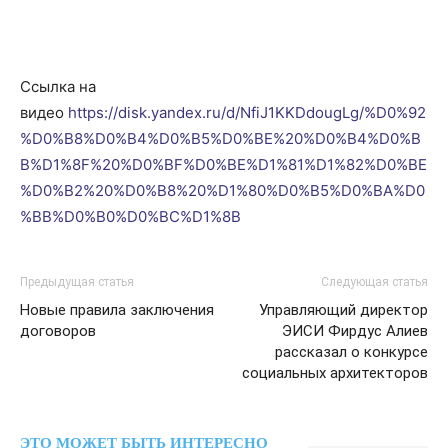
Ссылка на
видео
https://disk.yandex.ru/d/NfiJ1KKDdougLg/%D0%92
%D0%B8%D0%B4%D0%B5%D0%BE%20%D0%B4%D0%B
B%D1%8F%20%D0%BF%D0%BE%D1%81%D1%82%D0%BE
%D0%B2%20%D0%B8%20%D1%80%D0%B5%D0%BA%D0
%BB%D0%B0%D0%BC%D1%8B
Предыдущая статья
Следующая статья
Новые правила заключения
Управляющий директор
договоров
ЭИСИ Фирдус Алиев
рассказал о конкурсе
социальных архитекторов
ЭТО МОЖЕТ БЫТЬ ИНТЕРЕСНО