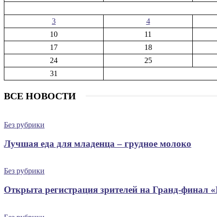
3
4
10
11
17
18
24
25
31
ВСЕ НОВОСТИ
Без рубрики
Лучшая еда для младенца – грудное молоко
Без рубрики
Открыта регистрация зрителей на Гранд-финал 