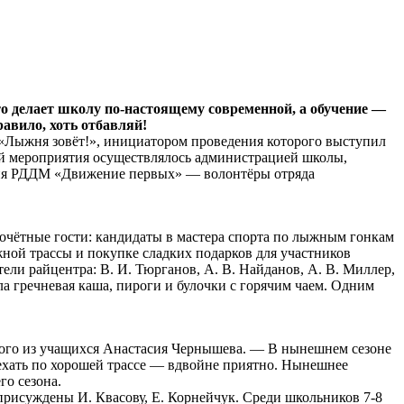
о делает школу по-настоящему современной, а обучение —
авило, хоть отбавляй!
«Лыжня зовёт!», инициатором проведения которого выступил
й мероприятия осуществлялось администрацией школы,
ения РДДМ «Движение первых» — волонтёры отряда
очётные гости: кандидаты в мастера спорта по лыжным гонкам
ой трассы и покупке сладких подарков для участников
и райцентра: В. И. Тюрганов, А. В. Найданов, А. В. Миллер,
а гречневая каша, пироги и булочки с горячим чаем. Одним
ного из учащихся Анастасия Чернышева. — В нынешнем сезоне
роехать по хорошей трассе — вдвойне приятно. Нынешнее
о сезона.
 присуждены И. Квасову, Е. Корнейчук. Среди школьников 7-8