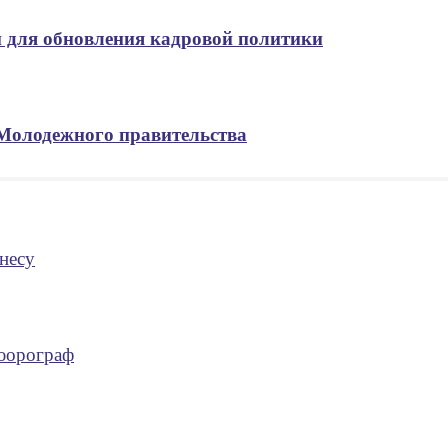
 для обновления кадровой политики
 Молодежного правительства
несу
люорограф