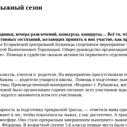
лыжный сезон
дники, вечера развлечений, конкурсы, концерты… Всё то, чт
тивных состязаний, желающих принять в них участие, как пр
не Егорьевской центральной больницы спортивное мероприятие 
ргей Валентинович Торопицын. Общее руководство организацие
ее». Помощь в судействе оказали активисты первичного отдел
лассов, учителя и родители. На мероприятии присутствовали п
 Зыкова — родители учащихся школы. Помощь в подготовке лыжн
ы, Производственный кооператив «Водник» г. Рубцовска, жител
овой было организовано горячее питание: всех участников ждал
надолго запомнится всем его участникам.
рность за подготовку прекрасной трассы, — отметила мама од
зжают в лес, чтобы покататься на лыжах, у нас достаточно. А п
тмосфере. Оно стало прекрасным завершением нынешнего лыжнег
. Фёдорова. В возрастной группе 5-6 классы первые места были