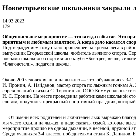
Новоегорьевские школьники закрыли 
14.03.2023
179
Общешкольное мероприятие — это всегда событие. Это праз
приятным и любимым занятием. А когда дело касается спор
Подтверждением тому стало прошедшее на кромке леса в райо
выпускник Егорьевской школы, любитель лыжного спорта, Се
членами школьного спортивного клуба «Быстрее, выше, сильн
«Благодетели», педагоги школы.
Около 200 человек вышли на лыжню — это обучающиеся 3-11 к
И. Пронин, А. Найданов, мастер спорта по лыжным гонкам А.
соревнований оказали С. Торопицын, ООО Коммунальные систем
И. С. Пронин. На месте проведения работниками школьной стол
словом, получился прекрасный спортивный праздник, который 
— От имени всех родителей и любителей лыж выражаю благода
мы часто ходили на лыжах, и надо сказать, семей, которые вые
мероприятие прошло на одном дыхании, в весёлой, дружной а
Среди учащихся 3-4 классов победителями стали К. Данилов, Е