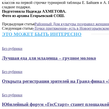
классов на первой строчке турнирной таблицы Е. Байшев и А. 
сладкие подарки.
Подготовила Надежда АХМЕТОВА.
Фото из архива Егорьевской СОШ.
Предыдущая статья
Районный Дом культуры поздравил женщин
Следующая статья
«Точки притяжения» есть в Новоегорьевском
ЭТО МОЖЕТ БЫТЬ ИНТЕРЕСНО
Без рубрики
Лучшая еда для младенца – грудное молоко
Без рубрики
Открыта регистрация зрителей на Гранд-финал 
Без рубрики
Юбилейный форум «ГосСтарт» станет площадкой