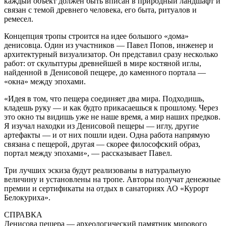
каждый объект должен быть вписан в природный ландшафт и
связан с темой древнего человека, его быта, ритуалов и
ремесел.
Концепция тропы строится на идее большого «дома»
денисовца. Один из участников — Павел Попов, инженер и
архитектурный визуализатор. Он представил сразу несколько
работ: от скульптуры древнейшей в мире костяной иглы,
найденной в Денисовой пещере, до каменного портала —
«окна» между эпохами.
«Идея в том, что пещера соединяет два мира. Подходишь,
кладешь руку — и как будто прикасаешься к прошлому. Через
это окно ты видишь уже не наше время, а мир наших предков.
Я изучал находки из Денисовой пещеры — иглу, другие
артефакты — и от них пошли идеи. Одна работа напрямую
связана с пещерой, другая — скорее философский образ,
портал между эпохами», — рассказывает Павел.
Три лучших эскиза будут реализованы в натуральную
величину и установлены на тропе. Авторы получат денежные
премии и сертификаты на отдых в санаториях АО «Курорт
Белокуриха».
СПРАВКА
Денисова пещера — археологический памятник мирового