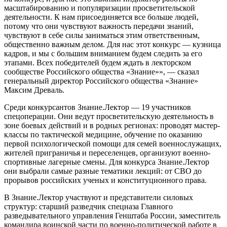
масштабированию и популяризации просветительской
деятельности. К нам присоединяется все больше людей,
потому что они чувствуют важность передачи знаний,
чувствуют в себе силы заниматься этим ответственным,
общественно важным делом. Для нас этот конкурс — кузница
кадров, и мы с большим вниманием будем следить за его
этапами. Всех победителей будем ждать в лекторском
сообществе Российского общества «Знание»», — сказал
генеральный директор Российского общества «Знание»
Максим Древаль.
Среди конкурсантов Знание.Лектор — 19 участников
спецоперации. Они ведут просветительскую деятельность в
зоне боевых действий и в родных регионах: проводят мастер-
классы по тактической медицине, обучение по оказанию
первой психологической помощи для семей военнослужащих,
жителей приграничья и переселенцев, организуют военно-
спортивные лагерные смены. Для конкурса Знание.Лектор
они выбрали самые разные тематики лекций: от СВО до
прорывов российских ученых и конституционного права.
В Знание.Лектор участвуют и представители силовых
структур: старший разведчик спецназа Главного
разведывательного управления Генштаба России, заместитель
командира воинской части по военно-политической работе в