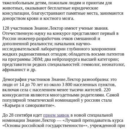
тяжелобольным детям, пожилым людям и приютам для
животных, оказывают бесплатные юридические
консультации, благоустраивают памятные места, занимаются
донорством крови и костного мозга.
128 участников Знание.Лектор имеют ученые звания.
Отечественную науку на конкурсе представляют первый в
России инженер-разработчик очков смешанной и
дополненной реальности; начальник научно-
исследовательской лаборатории глубинного захоронения
жидких радиоактивных отходов; обладатель восьми патентов
на программы ЭВМ; два нейрохирурга высшей категории;
представители редких специальностей: геммолог, неонатолог,
африканист и др.
Демография участников Знание.Лектор разнообразна: это
люди от 14 до 70 лет из около 3 800 населенных пунктов,
включая села с населением менее тысячи жителей. 220
конкурсантов являются многодетными родителями. Самой
популярной тематической номинацией у россиян стала
«Карьера и саморазвитие».
До 28 сентября идет
прием заявок
в новой специальной
номинации Знание.Лектор — «Лучший преподаватель курса
«Основы российской государственности»», учрежденной при