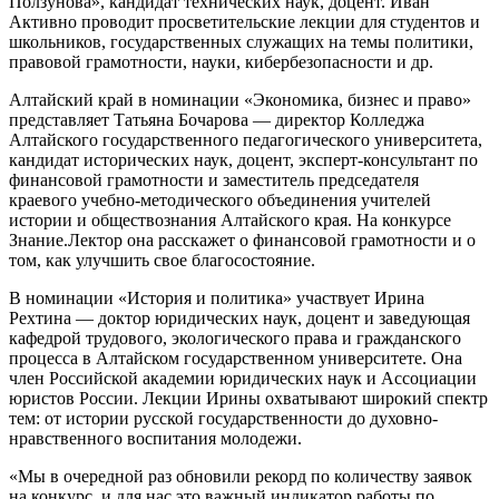
Ползунова», кандидат технических наук, доцент. Иван
Активно проводит просветительские лекции для студентов и
школьников, государственных служащих на темы политики,
правовой грамотности, науки, кибербезопасности и др.
Алтайский край в номинации «Экономика, бизнес и право»
представляет Татьяна Бочарова — директор Колледжа
Алтайского государственного педагогического университета,
кандидат исторических наук, доцент, эксперт-консультант по
финансовой грамотности и заместитель председателя
краевого учебно-методического объединения учителей
истории и обществознания Алтайского края. На конкурсе
Знание.Лектор она расскажет о финансовой грамотности и о
том, как улучшить свое благосостояние.
В номинации «История и политика» участвует Ирина
Рехтина — доктор юридических наук, доцент и заведующая
кафедрой трудового, экологического права и гражданского
процесса в Алтайском государственном университете. Она
член Российской академии юридических наук и Ассоциации
юристов России. Лекции Ирины охватывают широкий спектр
тем: от истории русской государственности до духовно-
нравственного воспитания молодежи.
«Мы в очередной раз обновили рекорд по количеству заявок
на конкурс, и для нас это важный индикатор работы по