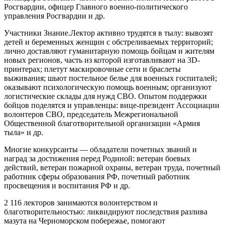
Росгвардии, офицер Главного военно-политического
управления Росгвардии и др.
Участники Знание.Лектор активно трудятся в тылу: вывозят
детей и беременных женщин с обстреливаемых территорий;
лично доставляют гуманитарную помощь бойцам и жителям
новых регионов, часть из которой изготавливают на 3D-
принтерах; плетут маскировочные сети и браслеты
выживания; шьют постельное белье для военных госпиталей;
оказывают психологическую помощь военным; организуют
логистические склады для нужд СВО. Опытом поддержки
бойцов поделятся и управленцы: вице-президент Ассоциации
волонтеров СВО, председатель Межрегиональной
Общественной благотворительной организации «Армия
тыла» и др.
Многие конкурсанты — обладатели почетных званий и
наград за достижения перед Родиной: ветеран боевых
действий, ветеран пожарной охраны, ветеран труда, почетный
работник сферы образования РФ, почетный работник
просвещения и воспитания РФ и др.
2 116 лекторов занимаются волонтерством и
благотворительностью: ликвидируют последствия разлива
мазута на Черноморском побережье, помогают