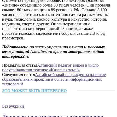
С момента перезагрузки сообщество лекторов Общества
«Знание» объединило более 30 тысяч человек. Они провели
свыше 180 тысяч лекций в 89 регионах РФ. Создано 8 100
часов просветительского контентапо самым разным темам:
наука, технологии, космос, культура и искусство, история,
медицина, спорт и другие. Онлайн-трансляции с
просветительских мероприятий «Знания», а также
просветительский видеоконтент собрали свыше 2,3 млрд
просмотров.
Подготовлено по заказу управления печати и массовых
коммуникаций Алтайского края по материалам сайта
altairegion22.ru
Предыдущая статья
Алтайский педагог вошел в число
полуфиналистов телешоу «Классная тема!»
Следующая статья
Алтайский край награжден за развитие
образовательных проектов в области информационных
технологий
ЭТО МОЖЕТ БЫТЬ ИНТЕРЕСНО
Без рубрики
Лучшая еда для младенца – грудное молоко