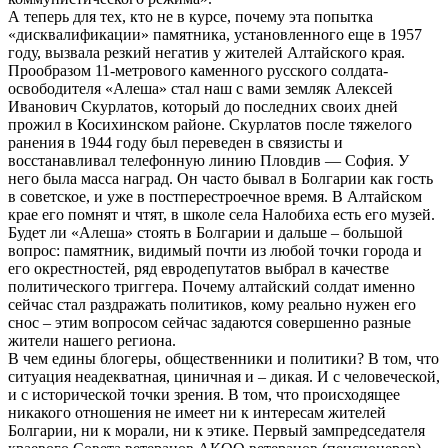
А теперь для тех, кто не в курсе, почему эта попытка
«дисквалификации» памятника, установленного еще в 1957
году, вызвала резкий негатив у жителей Алтайского края.
Прообразом 11-метрового каменного русского солдата-
освободителя «Алеша» стал наш с вами земляк Алексей
Иванович Скурлатов, который до последних своих дней
прожил в Косихинском районе. Скурлатов после тяжелого
ранения в 1944 году был переведен в связисты и
восстанавливал телефонную линию Пловдив — София. У
него была масса наград. Он часто бывал в Болгарии как гость
в советское, и уже в постперестроечное время. В Алтайском
крае его помнят и чтят, в школе села Налобиха есть его музей.
Будет ли «Алеша» стоять в Болгарии и дальше – большой
вопрос: памятник, видимый почти из любой точки города и
его окрестностей, ряд евродепутатов выбрал в качестве
политического триггера. Почему алтайский солдат именно
сейчас стал раздражать политиков, кому реально нужен его
снос – этим вопросом сейчас задаются совершенно разные
жители нашего региона.
В чем едины блогеры, общественники и политики? В том, что
ситуация неадекватная, циничная и – дикая. И с человеческой,
и с исторической точки зрения. В том, что происходящее
никакого отношения не имеет ни к интересам жителей
Болгарии, ни к морали, ни к этике. Первый зампредседателя