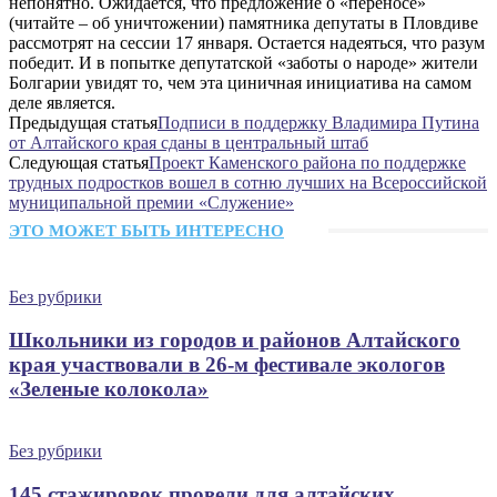
непонятно. Ожидается, что предложение о «переносе»
(читайте – об уничтожении) памятника депутаты в Пловдиве
рассмотрят на сессии 17 января. Остается надеяться, что разум
победит. И в попытке депутатской «заботы о народе» жители
Болгарии увидят то, чем эта циничная инициатива на самом
деле является.
Предыдущая статья
Подписи в поддержку Владимира Путина
от Алтайского края сданы в центральный штаб
Следующая статья
Проект Каменского района по поддержке
трудных подростков вошел в сотню лучших на Всероссийской
муниципальной премии «Служение»
ЭТО МОЖЕТ БЫТЬ ИНТЕРЕСНО
Без рубрики
Школьники из городов и районов Алтайского
края участвовали в 26-м фестивале экологов
«Зеленые колокола»
Без рубрики
145 стажировок провели для алтайских