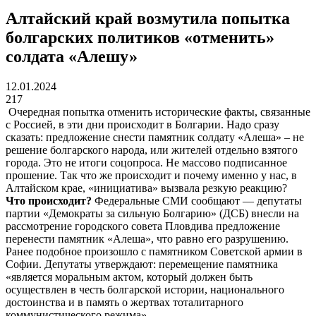
Алтайский край возмутила попытка
болгарских политиков «отменить»
солдата «Алешу»
12.01.2024
217
Очередная попытка отменить исторические факты, связанные
с Россией, в эти дни происходит в Болгарии. Надо сразу
сказать: предложение снести памятник солдату «Алеша» – не
решение болгарского народа, или жителей отдельно взятого
города. Это не итоги соцопроса. Не массово подписанное
прошение. Так что же происходит и почему именно у нас, в
Алтайском крае, «инициатива» вызвала резкую реакцию?
Что происходит?
Федеральные СМИ сообщают — депутаты
партии «Демократы за сильную Болгарию» (ДСБ) внесли на
рассмотрение городского совета Пловдива предложение
перенести памятник «Алеша», что равно его разрушению.
Ранее подобное произошло с памятником Советской армии в
Софии. Депутаты утверждают: перемещение памятника
«является моральным актом, который должен быть
осуществлен в честь болгарской истории, национального
достоинства и в память о жертвах тоталитарного
коммунистического режима».