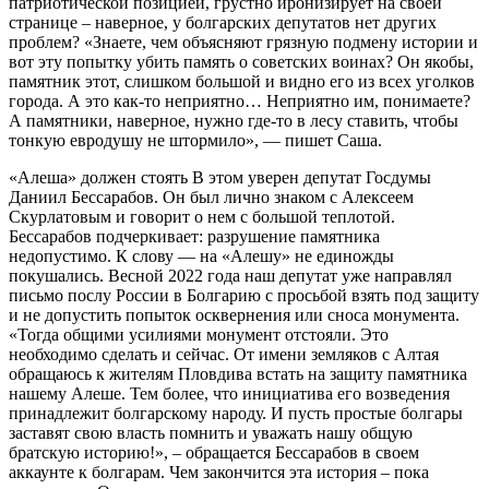
патриотической позицией, грустно иронизирует на своей
странице – наверное, у болгарских депутатов нет других
проблем? «Знаете, чем объясняют грязную подмену истории и
вот эту попытку убить память о советских воинах? Он якобы,
памятник этот, слишком большой и видно его из всех уголков
города. А это как-то неприятно… Неприятно им, понимаете?
А памятники, наверное, нужно где-то в лесу ставить, чтобы
тонкую евродушу не штормило», — пишет Саша.
«Алеша» должен стоять В этом уверен депутат Госдумы
Даниил Бессарабов. Он был лично знаком с Алексеем
Скурлатовым и говорит о нем с большой теплотой.
Бессарабов подчеркивает: разрушение памятника
недопустимо. К слову — на «Алешу» не единожды
покушались. Весной 2022 года наш депутат уже направлял
письмо послу России в Болгарию с просьбой взять под защиту
и не допустить попыток осквернения или сноса монумента.
«Тогда общими усилиями монумент отстояли. Это
необходимо сделать и сейчас. От имени земляков с Алтая
обращаюсь к жителям Пловдива встать на защиту памятника
нашему Алеше. Тем более, что инициатива его возведения
принадлежит болгарскому народу. И пусть простые болгары
заставят свою власть помнить и уважать нашу общую
братскую историю!», – обращается Бессарабов в своем
аккаунте к болгарам. Чем закончится эта история – пока