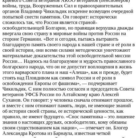
краевого Совета ветеранов АКОО ветеранов (пенсионеров)
войны, труда, Вооруженных Сил и правоохранительных
органов Владимир Чикильдик искренне возмущен очередной
попыткой снести памятник. Он говорит: исторически
сложилось так, что Россия является страной-
освободительницей Болгарии, но правящая верхушка дважды
ввергала свою страну в мировые войны против России на
стороне Германии. «Вот и сегодня, пытаясь вытравить
благодарную память своего народа к нашей стране и её роли в
своей истории, они всеми силами методически уничтожают
материальные доказательства этой освободительной миссии
России… Надеюсь на благоразумие и мудрость православного
болгарского народа, что он не допустит воплощения в жизнь
этого варварского плана и наш «Алеша», как и прежде, будет
стоять над Пловдивом как символ России и её роли в
освобождении Европы от фашизма», — подчеркивает
Чикильдик. С ним полностью согласен и председатель Совета
ветеранов УФСБ России по Алтайскому краю Алексей
Суханов. Он говорит: у человека сначала отнимают прошлое,
и вместе с ним отнимают память, люди, не имеющие знаний
об истории своей страны, ее исторической ценности, как
правило, не имеют будущего. «Снос памятника – это лишение
знания о настоящих друзьях, освободителях, кому обязаны
своим существованием как нации», — отмечает он. Блогер
Александра Кротова из Барнаула, известная четкой